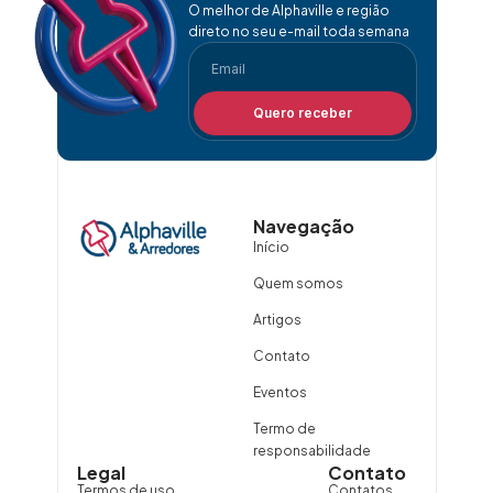
O melhor de Alphaville e região
direto no seu e-mail toda semana
Quero receber
Navegação
Início
Quem somos
Artigos
Contato
Eventos
Termo de
responsabilidade
Legal
Contato
Termos de uso
Contatos