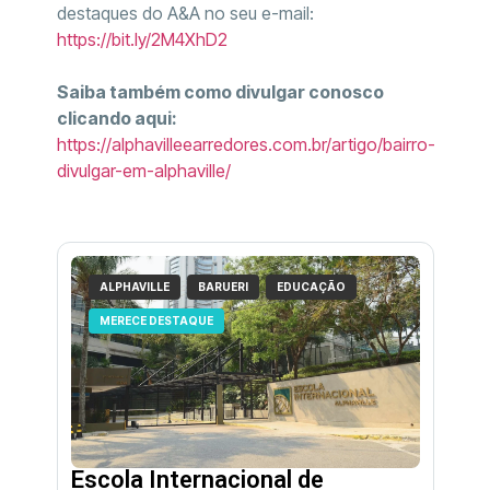
destaques do A&A no seu e-mail:
https://bit.ly/2M4XhD2
Saiba também como divulgar conosco
clicando aqui:
https://alphavilleearredores.com.br/artigo/bairro-
divulgar-em-alphaville/
ALPHAVILLE
BARUERI
EDUCAÇÃO
MERECE DESTAQUE
Escola Internacional de