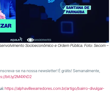
esenvolvimento Socioeconômico e Ordem Pública. Foto: Secom –
 Inscreva-se na nossa newsletter! É grátis! Semanalmente,
ps://bit.ly/2M4XhD2
ui:
https://alphavilleearredores.com.br/artigo/bairro-divulgar-