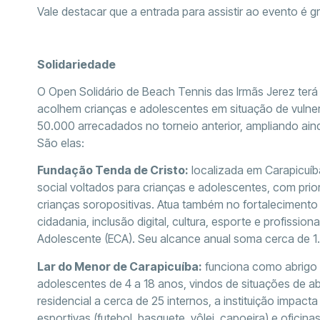
Vale destacar que a entrada para assistir ao evento é gr
Solidariedade
O Open Solidário de Beach Tennis das Irmãs Jerez terá 
acolhem crianças e adolescentes em situação de vulnera
50.000 arrecadados no torneio anterior, ampliando aind
São elas:
Fundação Tenda de Cristo:
localizada em Carapicuíba
social voltados para crianças e adolescentes, com prior
crianças soropositivas. Atua também no fortalecimento d
cidadania, inclusão digital, cultura, esporte e profiss
Adolescente (ECA). Seu alcance anual soma cerca de 1.5
Lar do Menor de Carapicuíba:
funciona como abrigo i
adolescentes de 4 a 18 anos, vindos de situações de a
residencial a cerca de 25 internos, a instituição impact
esportivas (futebol, basquete, vôlei, capoeira) e oficina