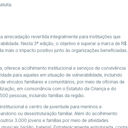
atuita.
a arrecadação revertida integralmente para instituições que
bilidade. Nesta 3ª edição, o objetivo é superar a marca de R$
a mais o impacto positivo junto às organizações beneficiadas.
, oferece acolhimento institucional e serviços de convivência
idade para aqueles em situação de vulnerabilidade, incluindo
e vínculos familiares e comunitários, por meio de oficinas de
ionalização, em consonância com o Estatuto da Criança e do
00 pessoas, incluindo famílias da região.
nstitucional e centro de juventude para meninos e
bandono ou desestruturação familiar. Além do acolhimento
a outros 3.000 jovens e famílias por meio de atividades
s musicais (violão, bateria). Estrategicamente estruturada, conta