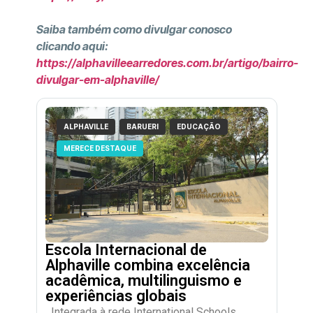
Saiba também como divulgar conosco
clicando aqui:
https://alphavilleearredores.com.br/artigo/bairro-
divulgar-em-alphaville/
ALPHAVILLE
BARUERI
EDUCAÇÃO
MERECE DESTAQUE
Escola Internacional de
Alphaville combina excelência
acadêmica, multilinguismo e
experiências globais
Integrada à rede International Schools