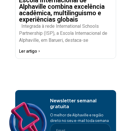
Escola Internacional de
Alphaville combina excelência
acadêmica, multilinguismo e
experiências globais
Integrada à rede International Schools
Partnership (ISP), a Escola Internacional de
Alphaville, em Barueri, destaca-se
Ler artigo
Newsletter semanal
gratuita
O melhor de Alphaville e região
direto no seu e-mail toda semana