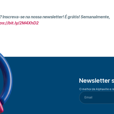
? Inscreva-se na nossa newsletter! É grátis! Semanalmente,
ps://bit.ly/2M4XhD2
Newsletter 
O melhor de Alphaville e r