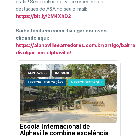
grátis! Semanalmente, você receberá os
destaques do A&A no seu e-mail:
https://bit.ly/2M4XhD2
Saiba também como divulgar conosco
clicando aqui:
https://alphavilleearredores.com.br/artigo/bairro
divulgar-em-alphaville/
ALPHAVILLE
BARUERI
ESPECIAL EDUCAÇÃO
MERECE DESTAQUE
Escola Internacional de
Alphaville combina excelência