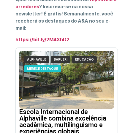
arredores
? Inscreva-se na nossa
newsletter! É grátis! Semanalmente, você
receberá os destaques do A&A no seu e-
mail:
https://bit.ly/2M4XhD2
ALPHAVILLE
BARUERI
EDUCAÇÃO
MERECE DESTAQUE
Escola Internacional de
Alphaville combina excelência
acadêmica, multilinguismo e
experiências globais