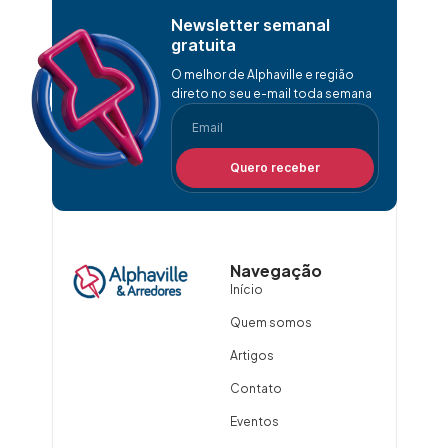
Newsletter semanal
gratuita
O melhor de Alphaville e região
direto no seu e-mail toda semana
Quero receber
Navegação
Início
Quem somos
Artigos
Contato
Eventos