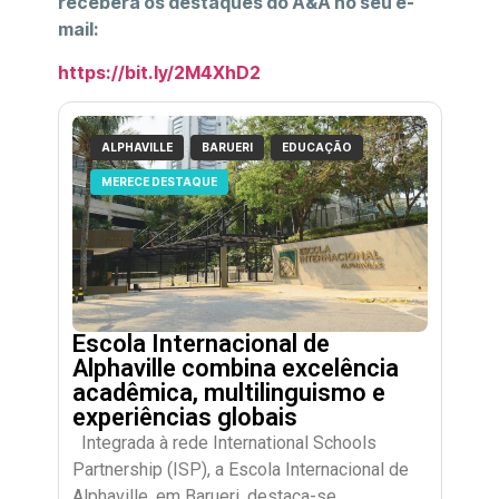
receberá os destaques do A&A no seu e-
mail:
https://bit.ly/2M4XhD2
ALPHAVILLE
BARUERI
EDUCAÇÃO
MERECE DESTAQUE
Escola Internacional de
Alphaville combina excelência
acadêmica, multilinguismo e
experiências globais
Integrada à rede International Schools
Partnership (ISP), a Escola Internacional de
Alphaville, em Barueri, destaca-se