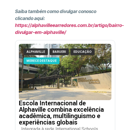
Saiba também como divulgar conosco
clicando aqui:
https://alphavilleearredores.com.br/artigo/bairro-
divulgar-em-alphaville/
ALPHAVILLE
BARUERI
EDUCAÇÃO
MERECE DESTAQUE
Escola Internacional de
Alphaville combina excelência
acadêmica, multilinguismo e
experiências globais
Integrada à rede International Schools