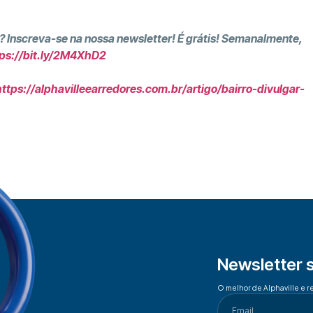
? Inscreva-se na nossa newsletter! É grátis! Semanalmente,
ps://bit.ly/2M4XhD2
https://alphavilleearredores.com.br/artigo/bairro-divulgar-
Newsletter 
O melhor de Alphaville e r