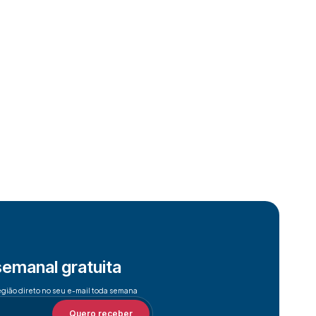
semanal gratuita
egião direto no seu e-mail toda semana
Quero receber