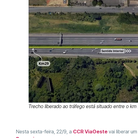
Trecho liberado ao tráfego está situado entre o km 
Nesta sexta-feira, 22/9, a
CCR ViaOeste
vai liberar u