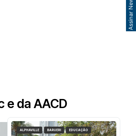
Assinar Newsletter
cc e da AACD
ALPHAVILLE
BARUERI
EDUCAÇÃO