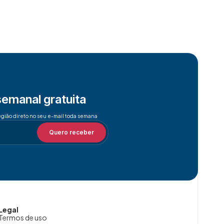
semanal gratuita
egião direto no seu e-mail toda semana
Quero receber
Legal
Termos de uso