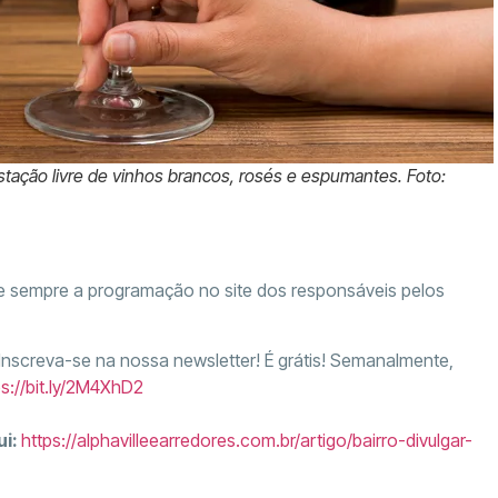
stação livre de vinhos brancos, rosés e espumantes. Foto:
te sempre a programação no site dos responsáveis pelos
 Inscreva-se na nossa newsletter! É grátis! Semanalmente,
ps://bit.ly/2M4XhD2
ui:
https://alphavilleearredores.com.br/artigo/bairro-divulgar-