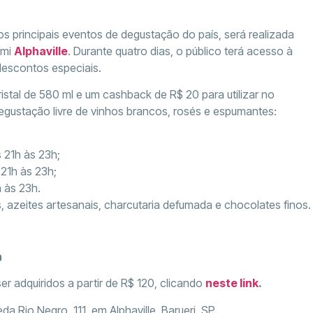
s principais eventos de degustação do país, será realizada
emi
Alphaville
. Durante quatro dias, o público terá acesso à
 descontos especiais.
ristal de 580 ml e um cashback de R$ 20 para utilizar no
egustação livre de vinhos brancos, rosés e espumantes:
s 21h às 23h;
 21h às 23h;
 às 23h.
, azeites artesanais, charcutaria defumada e chocolates finos.
a
r adquiridos a partir de R$ 120, clicando
neste link
.
a Rio Negro, 111, em Alphaville, Barueri, SP.