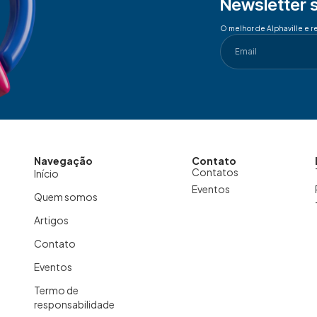
Newsletter 
O melhor de Alphaville e r
Navegação
Contato
Contatos
Início
Eventos
Quem somos
Artigos
Contato
Eventos
Termo de
responsabilidade