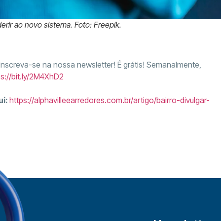
erir ao novo sistema. Foto: Freepik.
 Inscreva-se na nossa newsletter! É grátis! Semanalmente,
ps://bit.ly/2M4XhD2
ui:
https://alphavilleearredores.com.br/artigo/bairro-divulgar-