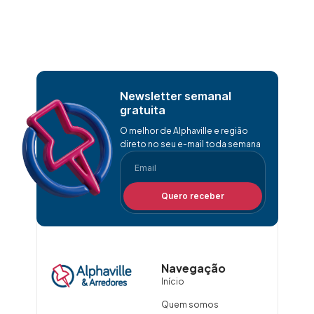
Newsletter semanal
gratuita
O melhor de Alphaville e região
direto no seu e-mail toda semana
Quero receber
Navegação
Início
Quem somos