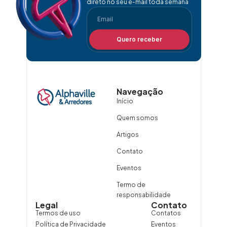
direto no seu e-mail toda semana
Quero receber
Navegação
Início
Quem somos
Artigos
Contato
Eventos
Termo de
responsabilidade
Legal
Contato
Termos de uso
Contatos
Política de Privacidade
Eventos