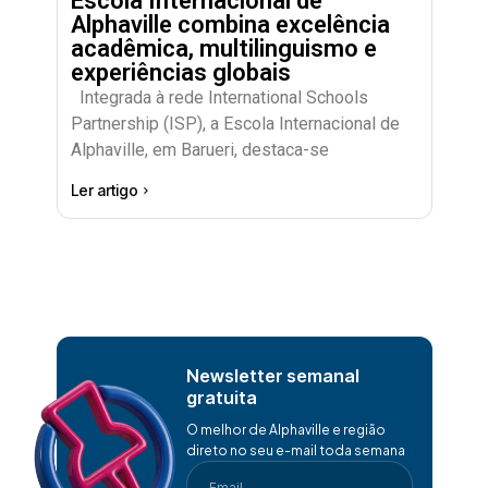
Escola Internacional de
Alphaville combina excelência
acadêmica, multilinguismo e
experiências globais
Integrada à rede International Schools
Partnership (ISP), a Escola Internacional de
Alphaville, em Barueri, destaca-se
Ler artigo
Newsletter semanal
gratuita
O melhor de Alphaville e região
direto no seu e-mail toda semana