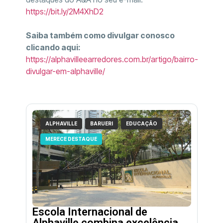
https://bit.ly/2M4XhD2
Saiba também como divulgar conosco
clicando aqui:
https://alphavilleearredores.com.br/artigo/bairro-
divulgar-em-alphaville/
ALPHAVILLE
BARUERI
EDUCAÇÃO
MERECE DESTAQUE
Escola Internacional de
Alphaville combina excelência