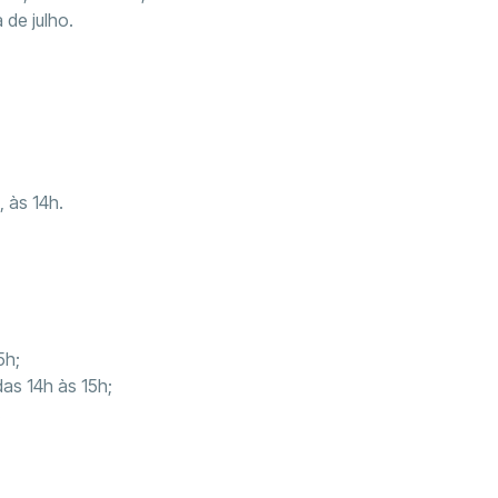
 de julho.
, às 14h.
5h;
das 14h às 15h;
.