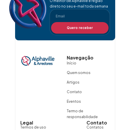
O melhor de Alphaville e região
direto no seu e-mail toda semana
Quero receber
Navegação
Início
Quem somos
Artigos
Contato
Eventos
Termo de
responsabilidade
Legal
Contato
Termos de uso
Contatos