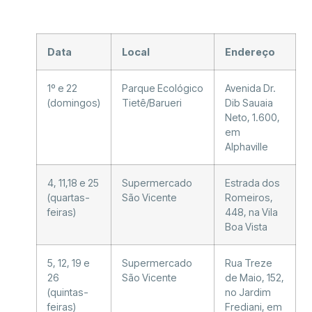
Data
Local
Endereço
1º e 22
Parque Ecológico
Avenida Dr.
(domingos)
Tietê/Barueri
Dib Sauaia
Neto, 1.600,
em
Alphaville
4, 11,18 e 25
Supermercado
Estrada dos
(quartas-
São Vicente
Romeiros,
feiras)
448, na Vila
Boa Vista
5, 12, 19 e
Supermercado
Rua Treze
26
São Vicente
de Maio, 152,
(quintas-
no Jardim
feiras)
Frediani, em