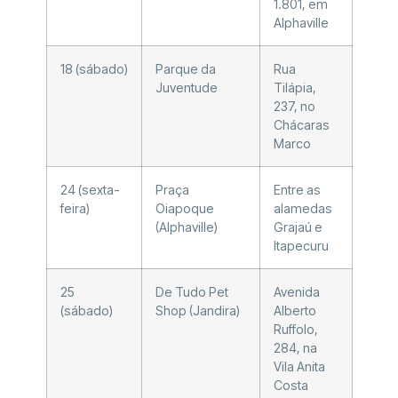
1.801, em
Alphaville
18 (sábado)
Parque da
Rua
Juventude
Tilápia,
237, no
Chácaras
Marco
24 (sexta-
Praça
Entre as
feira)
Oiapoque
alamedas
(Alphaville)
Grajaú e
Itapecuru
25
De Tudo Pet
Avenida
(sábado)
Shop (Jandira)
Alberto
Ruffolo,
284, na
Vila Anita
Costa