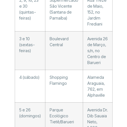
2, 9, 16, 23
Supermercado
Rua Treze
e 30
São Vicente
de Maio,
(quintas-
(Santana de
152, no
feiras)
Parnaíba)
Jardim
Frediani
3 e 10
Boulevard
Avenida 26
(sextas-
Central
de Março,
feiras)
s/n, no
Centro de
Barueri
4 (sábado)
Shopping
Alameda
Flamingo
Araguaia,
762, em
Alphaville
5 e 26
Parque
Avenida Dr.
(domingos)
Ecológico
Dib Sauaia
Tietê/Barueri
Neto,