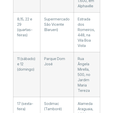
1.600, em
Alphaville
8,15, 22 e
Supermercado
Estrada
29
São Vicente
dos
(quartas-
(Barueri)
Romeiros,
feiras)
448, na
Vila Boa
Vista
11 (sábado)
Parque Dom
Rua
e 12
José
Ângela
(domingo)
Mirella,
500, no
Jardim
Maria
Tereza
17 (sexta-
Sodimac
Alameda
feira)
(Tamboré)
Araguaia,