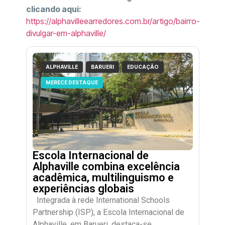
clicando aqui:
https://alphavilleearredores.com.br/artigo/bairro-
divulgar-em-alphaville/
ALPHAVILLE
BARUERI
EDUCAÇÃO
MERECE DESTAQUE
Escola Internacional de
Alphaville combina excelência
acadêmica, multilinguismo e
experiências globais
Integrada à rede International Schools
Partnership (ISP), a Escola Internacional de
Alphaville, em Barueri, destaca-se