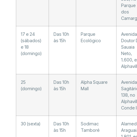
Parque
dos
Camarg
17 e 24
Das 10h
Parque
Avenida
(sábados)
às 15h
Ecológico
Doutor 
e 18
Sauaia
(domingo)
Neto,
1.600, 
Alphavil
25
Das 10h
Alpha Square
Avenida
(domingo)
às 15h
Mall
Sagitári
138, no
Alphavil
Conde I
30 (sexta)
Das 10h
Sodimac
Alamed
às 15h
Tamboré
Araguai
1.801, 