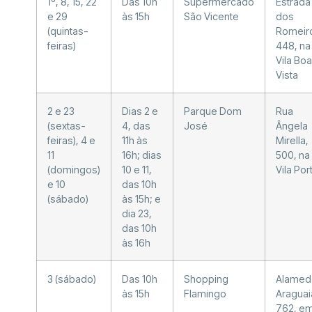
1º, 8, 15, 22
Das 10h
Supermercado
Estrada
e 29
às 15h
São Vicente
dos
(quintas-
Romeir
feiras)
448, na
Vila Boa
Vista
2 e 23
Dias 2 e
Parque Dom
Rua
(sextas-
4, das
José
Ângela
feiras), 4 e
11h às
Mirella,
11
16h; dias
500, na
(domingos)
10 e 11,
Vila Por
e 10
das 10h
(sábado)
às 15h; e
dia 23,
das 10h
às 16h
3 (sábado)
Das 10h
Shopping
Alamed
às 15h
Flamingo
Araguai
762, e