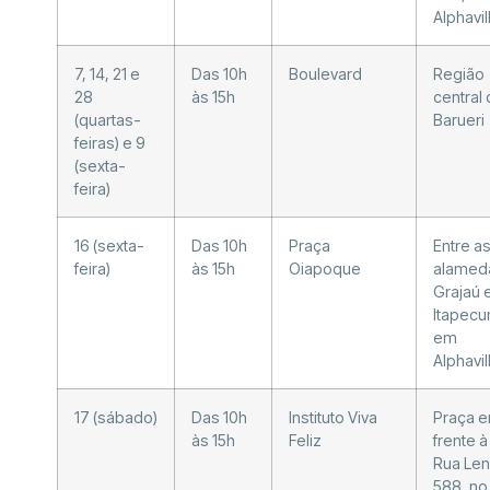
Alphavil
7, 14, 21 e
Das 10h
Boulevard
Região
28
às 15h
central
(quartas-
Barueri
feiras) e 9
(sexta-
feira)
16 (sexta-
Das 10h
Praça
Entre a
feira)
às 15h
Oiapoque
alamed
Grajaú 
Itapecu
em
Alphavil
17 (sábado)
Das 10h
Instituto Viva
Praça 
às 15h
Feliz
frente à
Rua Leni
588, no