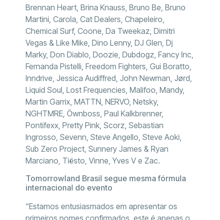
Brennan Heart, Brina Knauss, Bruno Be, Bruno
Martini, Carola, Cat Dealers, Chapeleiro,
Chemical Surf, Coone, Da Tweekaz, Dimitri
Vegas & Like Mike, Dino Lenny, DJ Glen, Dj
Marky, Don Diablo, Doozie, Dubdogz, Fancy Inc,
Fernanda Pistelli, Freedom Fighters, Gui Boratto,
Inndrive, Jessica Audiffred, John Newman, Jørd,
Liquid Soul, Lost Frequencies, Malifoo, Mandy,
Martin Garrix, MATTN, NERVO, Netsky,
NGHTMRE, Öwnboss, Paul Kalkbrenner,
Pontifexx, Pretty Pink, Scorz, Sebastian
Ingrosso, Sevenn, Steve Angello, Steve Aoki,
Sub Zero Project, Sunnery James & Ryan
Marciano, Tiësto, Vinne, Yves V e Zac.
Tomorrowland Brasil segue mesma fórmula
internacional do evento
“Estamos entusiasmados em apresentar os
primeiros nomes confirmados, este é apenas o