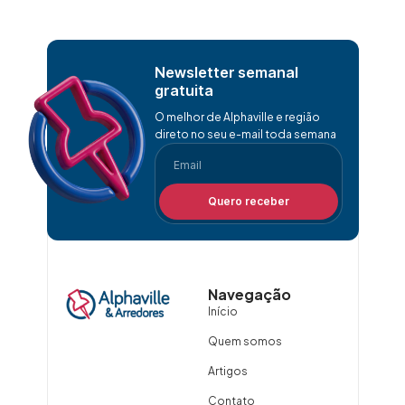
Newsletter semanal
gratuita
O melhor de Alphaville e região
direto no seu e-mail toda semana
Quero receber
Navegação
Início
Quem somos
Artigos
Contato