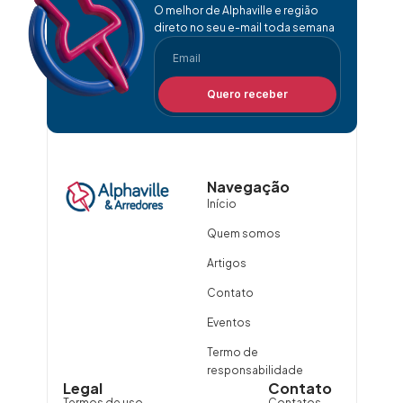
O melhor de Alphaville e região
direto no seu e-mail toda semana
Quero receber
Navegação
Início
Quem somos
Artigos
Contato
Eventos
Termo de
responsabilidade
Legal
Contato
Termos de uso
Contatos