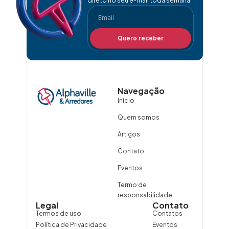
direto no seu e-mail toda semana
Quero receber
Navegação
Início
Quem somos
Artigos
Contato
Eventos
Termo de
responsabilidade
Legal
Contato
Termos de uso
Contatos
Política de Privacidade
Eventos