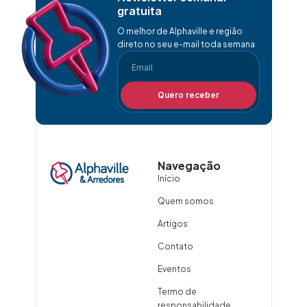
gratuita
O melhor de Alphaville e região
direto no seu e-mail toda semana
Quero receber
Navegação
Início
Quem somos
Artigos
Contato
Eventos
Termo de
responsabilidade