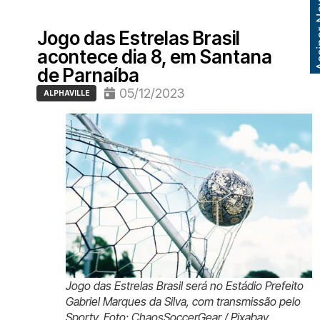
Assinar
Jogo das Estrelas Brasil
acontece dia 8, em Santana
de Parnaíba
05/12/2023
ALPHAVILLE
Jogo das Estrelas Brasil será no Estádio Prefeito
Gabriel Marques da Silva, com transmissão pelo
Sportv. Foto: ChaosSoccerGear / Pixabay.