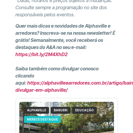
*Datas, horários e preços sujeitos a mudanças.
Consulte sempre a programação no site dos
responsáveis pelos eventos.
Quer mais dicas e novidades de Alphaville e
arredores? Inscreva-se na nossa newsletter! É
grátis! Semanalmente, você receberá os
destaques do A&A no seu e-mail:
https://bit.ly/2M4XhD2
Saiba também como divulgar conosco
clicando
aqui:
https://alphavilleearredores.com.br/artigo/bair
divulgar-em-alphaville/
ALPHAVILLE
BARUERI
EDUCAÇÃO
MERECE DESTAQUE