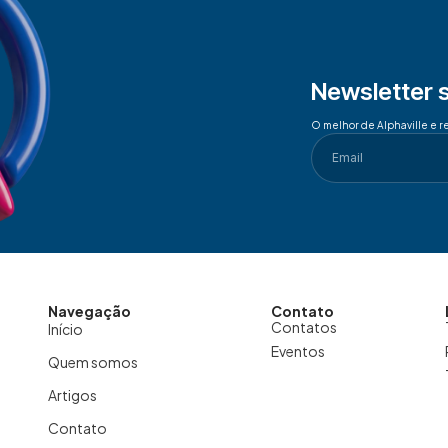
Newsletter 
O melhor de Alphaville e r
Navegação
Contato
Contatos
Início
Eventos
Quem somos
Artigos
Contato