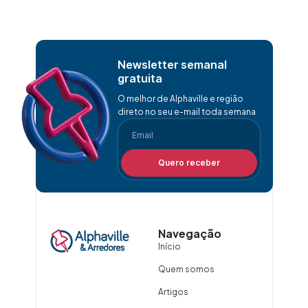
Newsletter semanal
gratuita
O melhor de Alphaville e região
direto no seu e-mail toda semana
Quero receber
Navegação
Início
Quem somos
Artigos