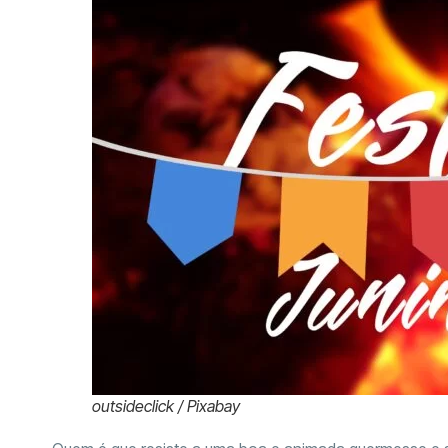
outsideclick / Pixabay