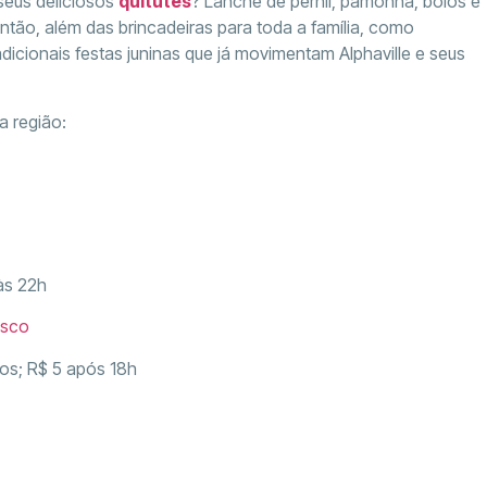
seus deliciosos
quitutes
? Lanche de pernil, pamonha, bolos e
tão, além das brincadeiras para toda a família, como
adicionais festas juninas que já movimentam Alphaville e seus
a região:
às 22h
asco
nos; R$ 5 após 18h