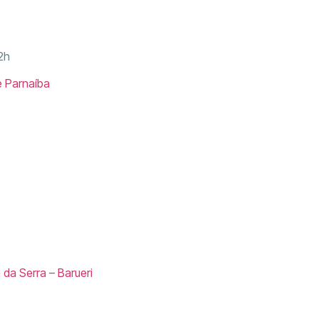
2h
e Parnaíba
 da Serra – Barueri