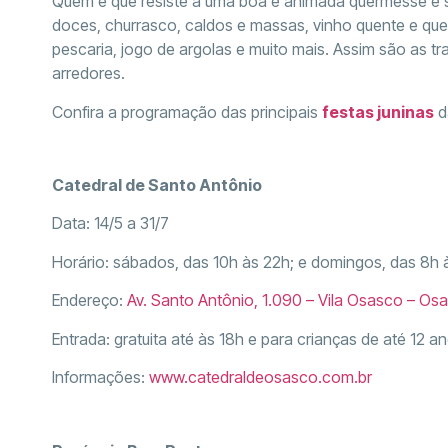
Quem é que resiste a uma boa e animada quermesse e 
doces, churrasco, caldos e massas, vinho quente e quen
pescaria, jogo de argolas e muito mais. Assim são as tr
arredores.
Confira a programação das principais
festas juninas
d
Catedral de Santo Antônio
Data: 14/5 a 31/7
Horário: sábados, das 10h às 22h; e domingos, das 8h 
Endereço:
Av. Santo Antônio, 1.090 – Vila Osasco – Os
Entrada: gratuita até às 18h e para crianças de até 12 a
Informações:
www.catedraldeosasco.com.br