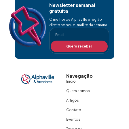
Newsletter semanal
gratuita
O melhor de Alphaville e região
direto no seu e-mail toda semana
Quero receber
Navegação
Início
Quem somos
Artigos
Contato
Eventos
Termo de