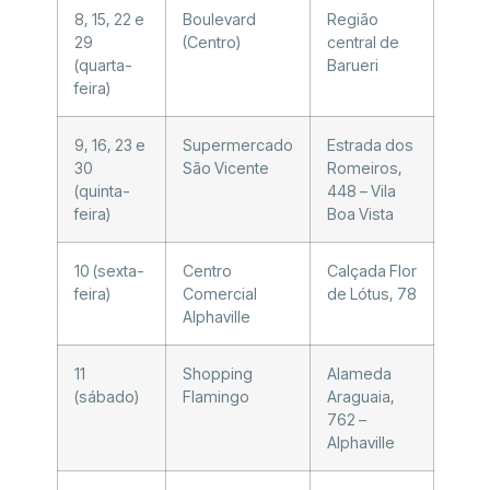
8, 15, 22 e
Boulevard
Região
29
(Centro)
central de
(quarta-
Barueri
feira)
9, 16, 23 e
Supermercado
Estrada dos
30
São Vicente
Romeiros,
(quinta-
448 – Vila
feira)
Boa Vista
10 (sexta-
Centro
Calçada Flor
feira)
Comercial
de Lótus, 78
Alphaville
11
Shopping
Alameda
(sábado)
Flamingo
Araguaia,
762 –
Alphaville