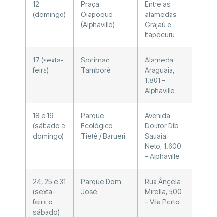
12
Praça
Entre as
(domingo)
Oiapoque
alamedas
(Alphaville)
Grajaú e
Itapecuru
17 (sexta-
Sodimac
Alameda
feira)
Tamboré
Araguaia,
1.801 –
Alphaville
18 e 19
Parque
Avenida
(sábado e
Ecológico
Doutor Dib
domingo)
Tietê / Barueri
Sauaia
Neto, 1.600
– Alphaville
24, 25 e 31
Parque Dom
Rua Ângela
(sexta-
José
Mirella, 500
feira e
– Vila Porto
sábado)