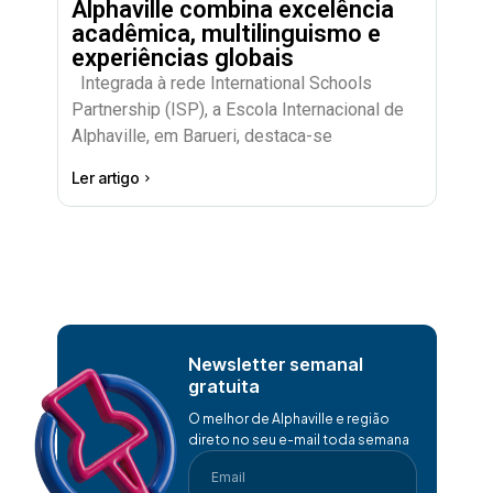
Alphaville combina excelência
acadêmica, multilinguismo e
experiências globais
Integrada à rede International Schools
Partnership (ISP), a Escola Internacional de
Alphaville, em Barueri, destaca-se
Ler artigo
Newsletter semanal
gratuita
O melhor de Alphaville e região
direto no seu e-mail toda semana