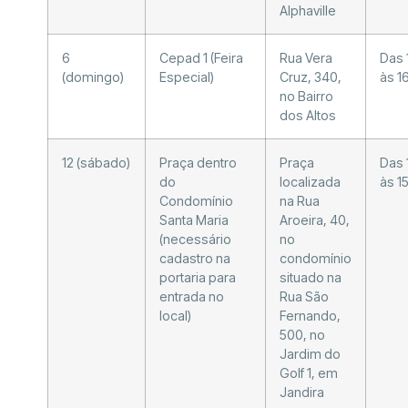
Alphaville
6
Cepad 1 (Feira
Rua Vera
Das 
(domingo)
Especial)
Cruz, 340,
às 1
no Bairro
dos Altos
12 (sábado)
Praça dentro
Praça
Das 
do
localizada
às 1
Condomínio
na Rua
Santa Maria
Aroeira, 40,
(necessário
no
cadastro na
condomínio
portaria para
situado na
entrada no
Rua São
local)
Fernando,
500, no
Jardim do
Golf 1, em
Jandira