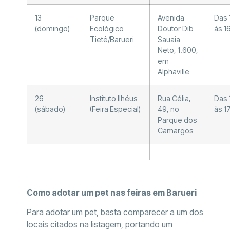
13
Parque
Avenida
Das 
(domingo)
Ecológico
Doutor Dib
às 1
Tietê/Barueri
Sauaia
Neto, 1.600,
em
Alphaville
26
Instituto Ilhéus
Rua Célia,
Das 
(sábado)
(Feira Especial)
49, no
às 1
Parque dos
Camargos
Como adotar um pet nas feiras em Barueri
Para adotar um pet, basta comparecer a um dos
locais citados na listagem, portando um