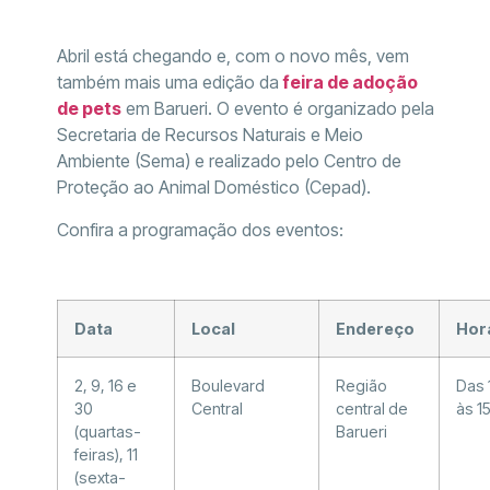
Abril está chegando e, com o novo mês, vem
também mais uma edição da
feira de adoção
de pets
em Barueri. O evento é organizado pela
Secretaria de Recursos Naturais e Meio
Ambiente (Sema) e realizado pelo Centro de
Proteção ao Animal Doméstico (Cepad).
Confira a programação dos eventos:
Data
Local
Endereço
Hor
2, 9, 16 e
Boulevard
Região
Das 
30
Central
central de
às 1
(quartas-
Barueri
feiras), 11
(sexta-