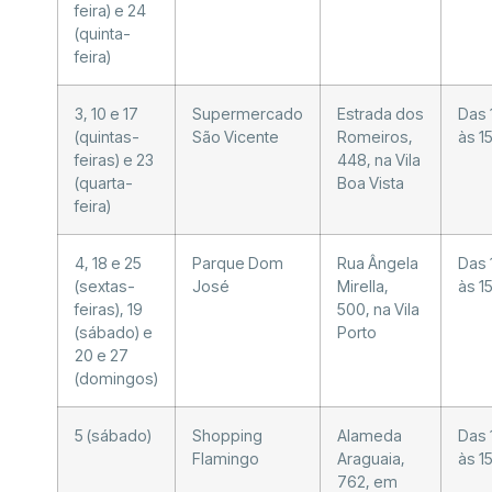
feira) e 24
(quinta-
feira)
3, 10 e 17
Supermercado
Estrada dos
Das 
(quintas-
São Vicente
Romeiros,
às 1
feiras) e 23
448, na Vila
(quarta-
Boa Vista
feira)
4, 18 e 25
Parque Dom
Rua Ângela
Das 
(sextas-
José
Mirella,
às 1
feiras), 19
500, na Vila
(sábado) e
Porto
20 e 27
(domingos)
5 (sábado)
Shopping
Alameda
Das 
Flamingo
Araguaia,
às 1
762, em