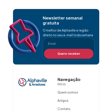
Newsletter semanal
gratuita
O melhor de Alphaville e região
direto no seu e-mail toda semana
Quero receber
Navegação
Início
Quem somos
Artigos
Contato