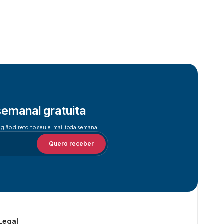
semanal gratuita
egião direto no seu e-mail toda semana
Quero receber
Legal