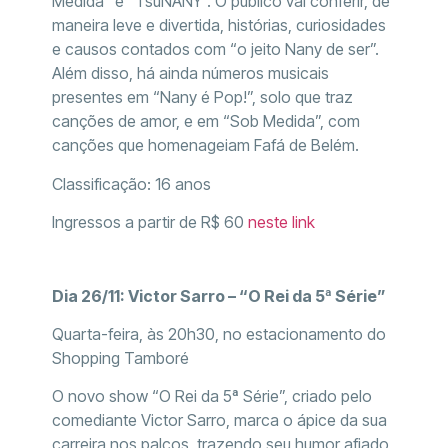
Medida” e “TsuNANY”. O público vai conferir, de
maneira leve e divertida, histórias, curiosidades
e causos contados com “o jeito Nany de ser”.
Além disso, há ainda números musicais
presentes em “Nany é Pop!”, solo que traz
canções de amor, e em “Sob Medida”, com
canções que homenageiam Fafá de Belém.
Classificação: 16 anos
Ingressos a partir de R$ 60
neste link
Dia 26/11: Victor Sarro – “O Rei da 5ª Série”
Quarta-feira, às 20h30, no estacionamento do
Shopping Tamboré
O novo show “O Rei da 5ª Série”, criado pelo
comediante Victor Sarro, marca o ápice da sua
carreira nos palcos, trazendo seu humor afiado