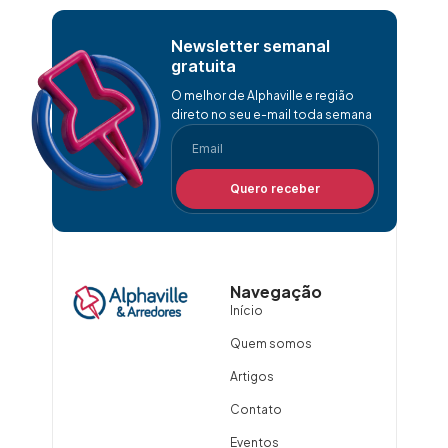
Newsletter semanal
gratuita
O melhor de Alphaville e região
direto no seu e-mail toda semana
Quero receber
Navegação
Início
Quem somos
Artigos
Contato
Eventos