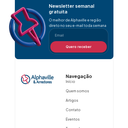
Newsletter semanal
gratuita
O melhor de Alphaville e região
direto no seu e-mail toda semana
Quero receber
Navegação
Início
Quem somos
Artigos
Contato
Eventos