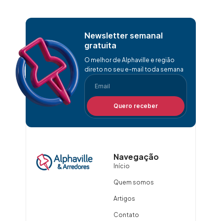
Newsletter semanal
gratuita
O melhor de Alphaville e região
direto no seu e-mail toda semana
Quero receber
Navegação
Início
Quem somos
Artigos
Contato