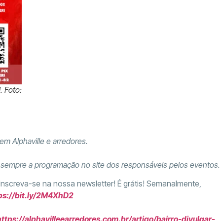
. Foto:
em Alphaville e arredores.
e sempre a programação no site dos responsáveis pelos eventos.
 Inscreva-se na nossa newsletter! É grátis! Semanalmente,
ps://bit.ly/2M4XhD2
https://alphavilleearredores.com.br/artigo/bairro-divulgar-