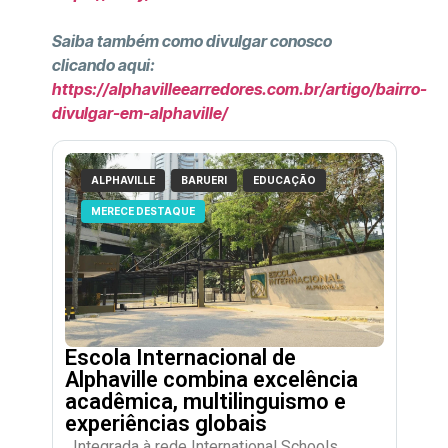
Saiba também como divulgar conosco
clicando aqui:
https://alphavilleearredores.com.br/artigo/bairro-
divulgar-em-alphaville/
ALPHAVILLE
BARUERI
EDUCAÇÃO
MERECE DESTAQUE
Escola Internacional de
Alphaville combina excelência
acadêmica, multilinguismo e
experiências globais
Integrada à rede International Schools