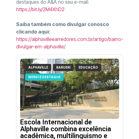
destaques do A&A no seu e-mail:
https://bit.ly/2M4XhD2
Saiba também como divulgar conosco
clicando aqui:
https://alphavilleearredores.com.br/artigo/bairro-
divulgar-em-alphaville/
ALPHAVILLE
BARUERI
EDUCAÇÃO
MERECE DESTAQUE
Escola Internacional de
Alphaville combina excelência
acadêmica, multilinguismo e