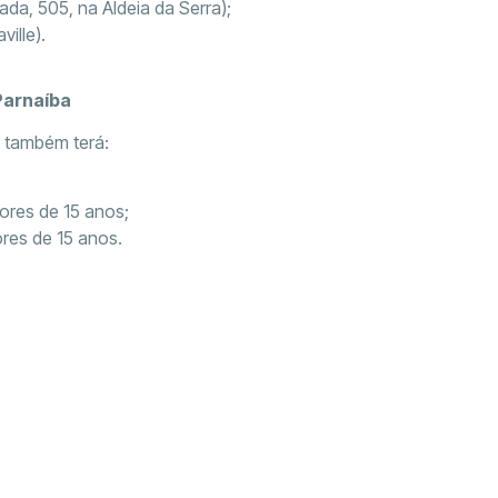
da, 505, na Aldeia da Serra);
ille).
Parnaíba
o também terá:
ores de 15 anos;
ores de 15 anos.