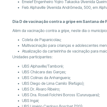
Emeief Engenheiro Yojiro Takaoka (Avenida Queima
Fieb Alphaville (Avenida Andrômeda, 500, em Alphav
Dia D de vacinação contra a gripe em Santana de 
Além da vacinação contra a gripe, neste dia o municípi
Coleta de Papanicolau;
Multivacinação para crianças e adolescentes men
Atualização da carteirinha de vacinação para mai
Unidades participantes:
UBS Alphaville/Tamboré;
UBS Chácara das Garças;
UBS Colinas da Anhanguera;
UBS Diego de Lima Camilo (Refúgio);
UBS Dr. Álvaro Ribeiro;
UBS Dra. Roseli Folchini Boross (Cururuquara);
UBS Ingaí;
UBS Limério Cardoso Borchat (120);