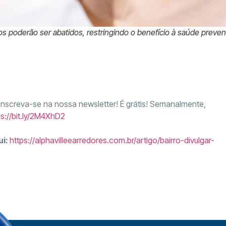
s poderão ser abatidos, restringindo o benefício à saúde prevent
 Inscreva-se na nossa newsletter! É grátis! Semanalmente,
ps://bit.ly/2M4XhD2
ui:
https://alphavilleearredores.com.br/artigo/bairro-divulgar-