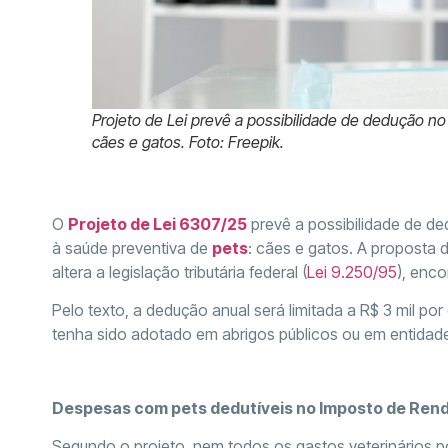
Projeto de Lei prevê a possibilidade de dedução n
cães e gatos. Foto: Freepik.
O
Projeto de Lei 6307/25
prevê a possibilidade de d
à saúde preventiva de
pets
: cães e gatos. A proposta
altera a legislação tributária federal (
Lei 9.250/95
), enc
Pelo texto, a dedução anual será limitada a R$ 3 mil p
tenha sido adotado em abrigos públicos ou em entidades
Despesas com pets dedutíveis no Imposto de Ren
Segundo o projeto, nem todos os gastos veterinários po