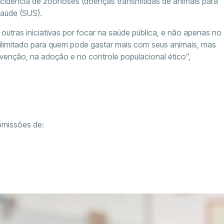
incidência de zoonoses (doenças transmitidas de animais para
Saúde (SUS).
outras iniciativas por focar na saúde pública, e não apenas no
 e ilimitado para quem pode gastar mais com seus animais, mas
evenção, na adoção e no controle populacional ético”,
omissões de: