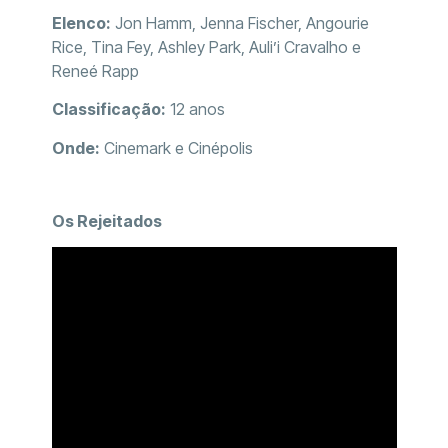
Elenco:
Jon Hamm, Jenna Fischer, Angourie
Rice, Tina Fey, Ashley Park, Auli’i Cravalho e
Reneé Rapp
Classificação:
12 anos
Onde:
Cinemark e Cinépolis
Os Rejeitados