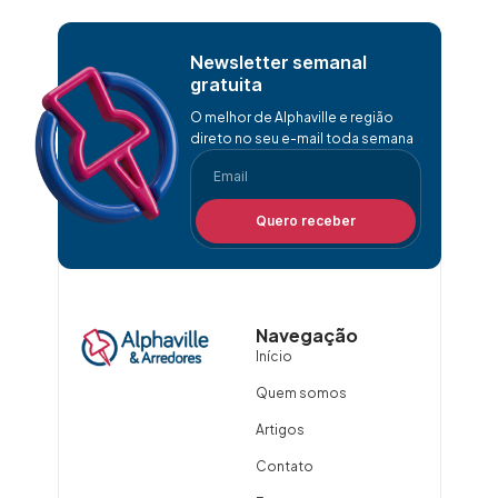
Newsletter semanal
gratuita
O melhor de Alphaville e região
direto no seu e-mail toda semana
Quero receber
Navegação
Início
Quem somos
Artigos
Contato