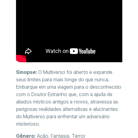
Sinopse:
O Multiverso foi aberto e expande
seus limites para mais longe do que nunca.
Embarque em uma viagem para o desconhecido
com o Doutor Estranho que, com a ajuda de
aliados místicos antigos e novos, atravessa as
perigosas realidades alternativas e alucinantes
do Multiverso para enfrentar um adversário
misterioso.
Gênero:
Ação, Fantasia, Terror