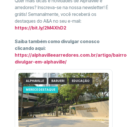
Quer mais dicas e novidades de Alphaville e
arredores? Inscreva-se na nossa newsletter! É
grátis! Semanalmente, você receberá os
destaques do A&A no seu e-mail:
https://bit.ly/2M4XhD2
Saiba também como divulgar conosco
clicando aqui:
https://alphavilleearredores.com.br/artigo/bairro
divulgar-em-alphaville/
ALPHAVILLE
BARUERI
EDUCAÇÃO
MERECE DESTAQUE