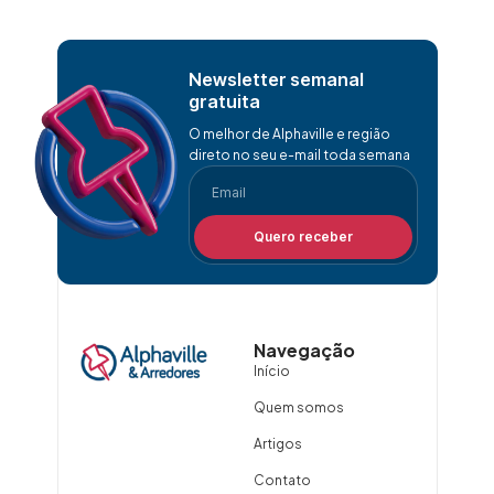
Newsletter semanal
gratuita
O melhor de Alphaville e região
direto no seu e-mail toda semana
Quero receber
Navegação
Início
Quem somos
Artigos
Contato