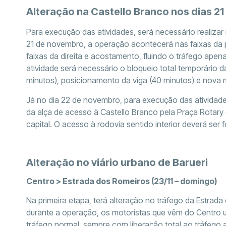
Alteração na Castello Branco nos dias 21 
Para execução das atividades, será necessário realiza
21 de novembro, a operação acontecerá nas faixas da p
faixas da direita e acostamento, fluindo o tráfego apena
atividade será necessário o bloqueio total temporário 
minutos), posicionamento da viga (40 minutos) e nova 
Já no dia 22 de novembro, para execução das atividades,
da alça de acesso à Castello Branco pela Praça Rotary 
capital. O acesso à rodovia sentido interior deverá ser f
Alteração no viário urbano de Barueri
Centro > Estrada dos Romeiros (23/11 – domingo)
Na primeira etapa, terá alteração no tráfego da Estrada
durante a operação, os motoristas que vêm do Centro uti
tráfego normal, sempre com liberação total ao tráfego 