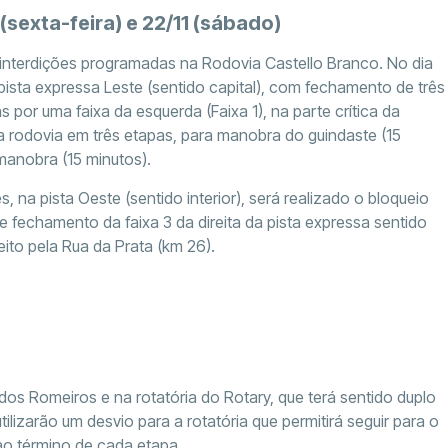
(sexta-feira) e 22/11 (sábado)
r interdições programadas na Rodovia Castello Branco. No dia
ista expressa Leste (sentido capital), com fechamento de três
s por uma faixa da esquerda (Faixa 1), na parte crítica da
da rodovia em três etapas, para manobra do guindaste (15
manobra (15 minutos).
 na pista Oeste (sentido interior), será realizado o bloqueio
e fechamento da faixa 3 da direita da pista expressa sentido
eito pela Rua da Prata (km 26).
 dos Romeiros e na rotatória do Rotary, que terá sentido duplo
lizarão um desvio para a rotatória que permitirá seguir para o
ao término de cada etapa.